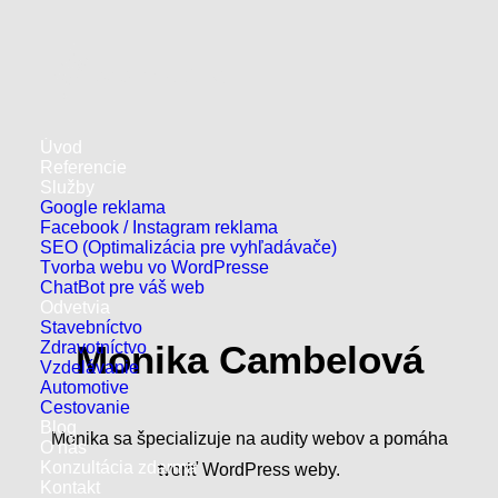
Úvod
Referencie
Služby
Google reklama
Facebook / Instagram reklama
SEO (Optimalizácia pre vyhľadávače)
Tvorba webu vo WordPresse
ChatBot pre váš web
Odvetvia
Stavebníctvo
Zdravotníctvo
Monika Cambelová
Vzdelávanie
Automotive
Cestovanie
Blog
Monika sa špecializuje na audity webov a pomáha
O nás
Konzultácia zdarma
tvoriť WordPress weby.
Kontakt