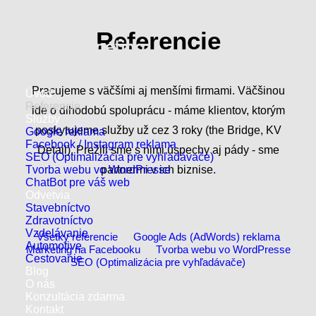
Referencie
Pracujeme s väčšími aj menšími firmami. Väčšinou
Úvod
Referencie
ide o dlhodobú spoluprácu - máme klientov, ktorým
Služby
poskytujeme služby už cez 3 roky (the Bridge, KV
Google reklama
Facebook / Instagram reklama
Detail). Prežili sme s nimi úspechy aj pády - sme
SEO (Optimalizácia pre vyhľadávače)
Tvorba webu vo WordPresse
partnermi v ich biznise.
ChatBot pre váš web
Odvetvia
Stavebníctvo
Zdravotníctvo
Vzdelávanie
Všetky referencie
Google Ads (AdWords) reklama
Automotive
Marketing na Facebooku
Tvorba webu vo WordPresse
Cestovanie
SEO (Optimalizácia pre vyhľadávače)
Blog
O nás
Konzultácia zdarma
Kontakt