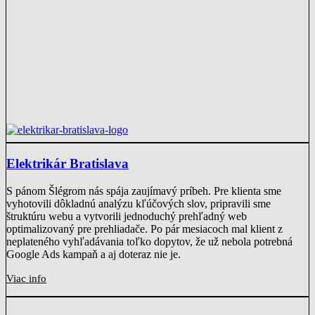
Elektrikár Bratislava
S pánom Šlégrom nás spája zaujímavý príbeh. Pre klienta sme
vyhotovili dôkladnú analýzu kľúčových slov, pripravili sme
štruktúru webu a vytvorili jednoduchý prehľadný web
optimalizovaný pre prehliadače. Po pár mesiacoch mal klient z
neplateného vyhľadávania toľko dopytov, že už nebola potrebná
Google Ads kampaň a aj doteraz nie je.
Viac info