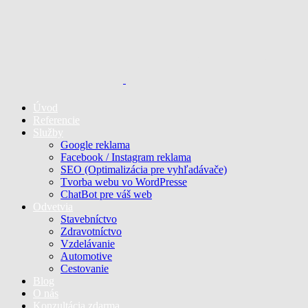
Úvod
Referencie
Služby
Google reklama
Facebook / Instagram reklama
SEO (Optimalizácia pre vyhľadávače)
Tvorba webu vo WordPresse
ChatBot pre váš web
Odvetvia
Stavebníctvo
Zdravotníctvo
Vzdelávanie
Automotive
Cestovanie
Blog
O nás
Konzultácia zdarma