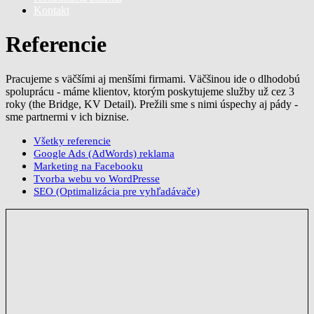
Kontakt
Referencie
Pracujeme s väčšími aj menšími firmami. Väčšinou ide o dlhodobú
spoluprácu - máme klientov, ktorým poskytujeme služby už cez 3
roky (the Bridge, KV Detail). Prežili sme s nimi úspechy aj pády -
sme partnermi v ich biznise.
Všetky referencie
Google Ads (AdWords) reklama
Marketing na Facebooku
Tvorba webu vo WordPresse
SEO (Optimalizácia pre vyhľadávače)