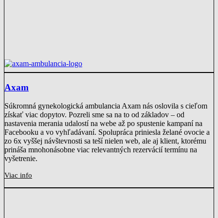
Axam
Súkromná gynekologická ambulancia Axam nás oslovila s cieľom
získať viac dopytov. Pozreli sme sa na to od základov – od
nastavenia merania udalostí na webe až po spustenie kampaní na
Facebooku a vo vyhľadávaní. Spolupráca priniesla želané ovocie a
zo 6x vyššej návštevnosti sa teší nielen web, ale aj klient, ktorému
prináša mnohonásobne viac relevantných rezervácií termínu na
vyšetrenie.
Viac info