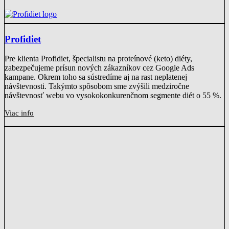
Profidiet
Pre klienta Profidiet, špecialistu na proteínové (keto) diéty,
zabezpečujeme prísun nových zákazníkov cez Google Ads
kampane. Okrem toho sa sústredíme aj na rast neplatenej
návštevnosti. Takýmto spôsobom sme zvýšili medziročne
návštevnosť webu vo vysokokonkurenčnom segmente diét o 55 %.
Viac info