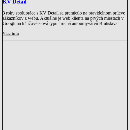
KV Detail
3 roky spolupráce s KV Detail sa premietlo na pravidelnom príleve
zákazníkov z webu. Aktuálne je web klienta na prvých miestach v
Googli na kľúčové slová typu "ručná autoumyváreň Bratislava"
Viac info