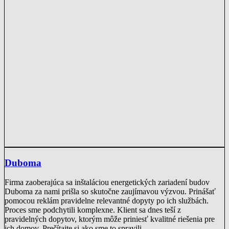
Duboma
Firma zaoberajúca sa inštaláciou energetických zariadení budov
Duboma za nami prišla so skutočne zaujímavou výzvou. Prinášať
pomocou reklám pravidelne relevantné dopyty po ich službách.
Proces sme podchytili komplexne. Klient sa dnes teší z
pravidelných dopytov, ktorým môže priniesť kvalitné riešenia pre
ich domov. Prečítajte si ako sme to spravili.