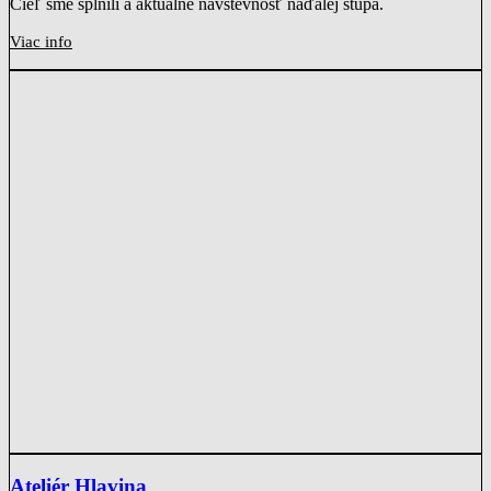
Cieľ sme splnili a aktuálne návštevnosť naďalej stúpa.
Viac info
Ateliér Hlavina